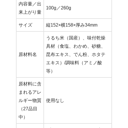
内容量／出
100g／260g
来上がり量
サイズ
縦152×横158×厚み34mm
うるち米（国産）、味付乾燥
具材（食塩、わかめ、砂糖、
原材料名
昆布エキス、でん粉、ホタテ
エキス）/調味料（アミノ酸
等）
原材料に含
まれるアレ
ルギー物質
使用なし
（27品目
中）