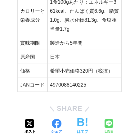
1食100gあたり：エネルギー3
カロリーと
61kcal、たんぱく質6.6g、脂質
栄養成分
1.0g、炭水化物81.3g、食塩相
当量1.7g
賞味期限
製造から5年間
原産国
日本
価格
希望小売価格320円（税抜）
JANコード
4970088140225
SHARE
ポスト
シェア
はてブ
LINE